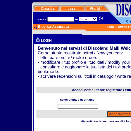
cerca
in
home
|
offerte
|
LOGIN
Benvenuto nei servizi di Discoland Mail! Wel
Come utente registrato potrai / Now you can:
- effettuare ordini / make orders
- modificare il tuo profilo e i tuoi dati / modify your
- consultare e aggironare la tua lista dei titoli pr
bookmarks
- scrivere recensioni sui titoli in catalogo / write 
accedi come utente registrato / ent
nome utente / username:
dimenticato la tua password? / fo