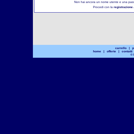
Non hai ancora un nome utente e una pass
Procedi con la
registrazione 
carrello
|
p
home
|
offerte
|
contatti
© 